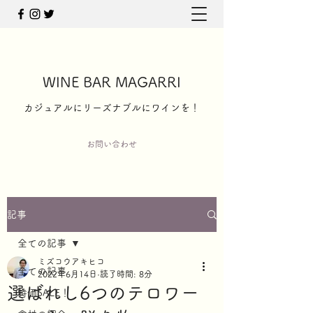
WINE BAR MAGARRI
​カジュアルにリーズナブルにワインを！
お問い合わせ
記事
全ての記事
ミズコウアキヒコ
全ての記事
2022年6月14日
読了時間: 8分
選ばれし6つのテロワー
特価SALE！