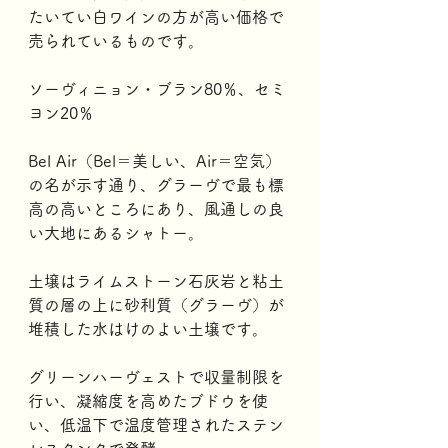
たいてい白ワインの方が高い価格で
売られているものです。
ソーヴィニョン・ブラン80％、セミ
ヨン20％
Bel Air（Bel＝美しい、Air＝空気）  
の名が示す通り、グラーヴで最も標
高の高いところにあり、風通しの良
い大地にあるシャトー。
土壌はライムストーン石灰岩と粘土
質の層の上に砂利質（グラーヴ）が
堆積した水はけのよい土壌です。
グリーンハーヴェストで収量制限を
行い、凝縮度を高めたブドウを使
い、低温下で温度管理されたステン