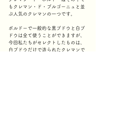
もクレマン・ド・ブルゴーニュと並
ぶ人気のクレマンの一つです。
ボルドーで一般的な黒ブドウと白ブ
ドウは全て使うことができますが、
今回私たちがセレクトしたものは、
白ブドウだけで造られたクレマンで
す。
爽やかな香りと味わい、適度なボリ
ュームがあり、丁寧なワイン造りで
生み出された味わいは実にエレガン
トです。
食前酒はもちろん、様々なお料理に
合わせて楽しめる、使い勝手の良い
スパークリングワインです。