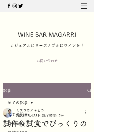
WINE BAR MAGARRI
​カジュアルにリーズナブルにワインを！
お問い合わせ
記事
全ての記事
ミズコウアキヒコ
全ての記事
2023年5月25日
読了時間: 2分
試作＆試食でびっくりの
特価SALE！