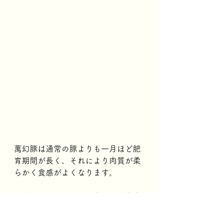
萬幻豚は通常の豚よりも一月ほど肥
育期間が長く、それにより肉質が柔
らかく食感がよくなります。
飼料にかける金額も通常の肥育農家
の約２倍！時間と手間暇を惜しまな
い情熱の籠った豚肉です。