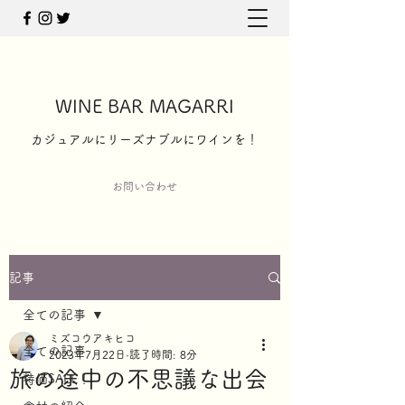
WINE BAR MAGARRI
​カジュアルにリーズナブルにワインを！
お問い合わせ
記事
全ての記事
ミズコウアキヒコ
全ての記事
2023年7月22日
読了時間: 8分
旅の途中の不思議な出会
特価SALE！