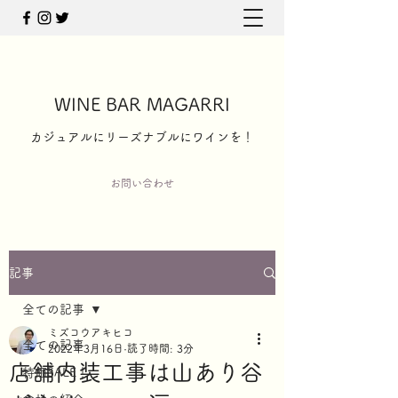
WINE BAR MAGARRI
​カジュアルにリーズナブルにワインを！
お問い合わせ
記事
全ての記事
ミズコウアキヒコ
全ての記事
2022年3月16日
読了時間: 3分
店舗内装工事は山あり谷
特価SALE！