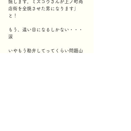
焼します。ミズコウさんが上ノ町商
店街を全焼させた男になります」
と！
もう、遠い目になるしかない・・・
涙
いやもう勘弁してってくらい問題山
積です。
って、この記事書いてる最中に「バ
チバチっ」って音と共に停電（怖）
どうやら配電盤が古すぎてダメみた
い・・・。
ワタシのメンタルもショートするか
も（号泣）