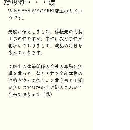
だらけ・・・涙
食材の紹介
WINE BAR MAGARRI店主のミズコ
ウです。
先般お伝えしました、移転先の内装
工事の件ですが、事件に次ぐ事件が
相次いでおりまして、波乱の毎日を
歩んでおります。
同級生の建築関係の会社の専務に無
理を言って、壁と天井を全部本物の
漆喰を塗って欲しいと言う事で工期
が無いので９坪の店に職人さんが７
名来ております（爆）