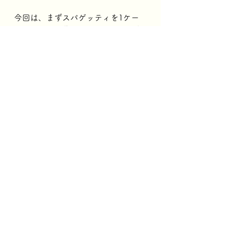
今回は、まずスパゲッティを1ケー
ス（500g×20袋）仕入れたので、店
頭でも販売しますが、本当に欲しい
のは違うパスタでした。
それは、あまり見ないタイプのパス
タで「キタッラ」と呼ばれているモ
ノです。