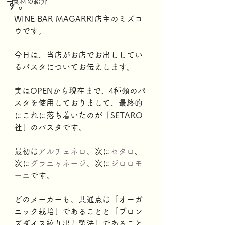
す。
食材の紹介
WINE BAR MAGARRI店主のミズコ
ウです。
今日は、当店がお店でお出ししてい
るパスタについてお伝えします。
実はOPENから現在まで、4種類のパ
スタを使用しておりまして、最終的
にこれに落ち着いたのが「SETARO
社」のパスタです。
最初は
アルチェネロ
、次に
セタロ
、
次に
グラニャネージ
、次に
ジロロモ
ーニ
です。
どのメーカーも、共通点は「オーガ
ニック栽培」であることと「ブロン
ズダイス絞り出し製法」であること