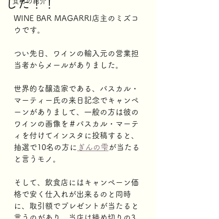
した！！
食材の紹介
WINE BAR MAGARRI店主のミズコ
ウです。
つい先日、ワインの輸入元の営業担
当者からメールがありました。
世界的な醸造家である、パスカル・
マーティー氏の来日記念でキャンペ
ーンがありまして、一般の方は彼の
ワインの画像を＃パスカル・マーテ
ィを付けてインスタに投稿すると、
抽選で10名の方に
ぎんの雫
が当たる
と言うモノ。
そして、飲食店にはキャンペーン価
格で安く仕入れが出来るのと同時
に、取引額でプレゼントが当たると
言うのがあり、当店は締め切りの3