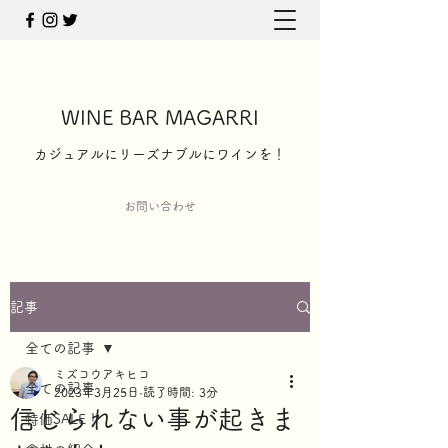
WINE BAR MAGARRI
​カジュアルにリーズナブルにワインを！
お問い合わせ
記事
全ての記事
ミズコウアキヒコ
全ての記事
2023年3月25日
読了時間: 3分
信じられない事が起きま
特価SALE！