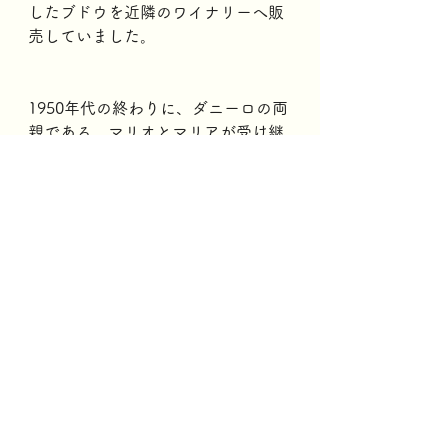
したブドウを近隣のワイナリーへ販
売していました。
1950年代の終わりに、ダニーロの両
親である、マリオとマリアが受け継
ぐと、さらに拡大する需要に応える
ため、ブドウ畑を大きく増やしてい
きました。
また、彼らはワイナリーへブドウを
販売するだけではなく、自身のワイ
ンを造り、直接地元のマーケットで
販売するようになりました。
二人は何よりも地元の人々を重視し
てワイン造りを行いました。
毎年買ってくれているお客を優先