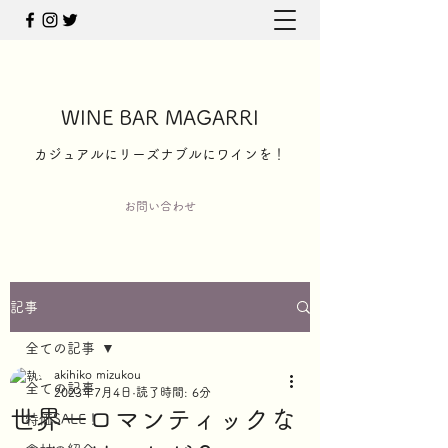
WINE BAR MAGARRI
​カジュアルにリーズナブルにワインを！
お問い合わせ
記事
全ての記事
akihiko mizukou
全ての記事
2023年7月4日
読了時間: 6分
世界一ロマンティックな
特価SALE！