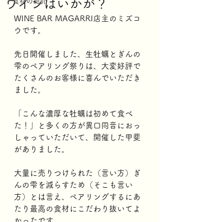
ワインはいかが？
食材の紹介
WINE BAR MAGARRI店主のミズコ
ウです。
先日開催しました、生牡蠣とぎんの
雫のペアリング祭りは、大変好評で
たくさんのお客様に喜んでいただき
ました。
「こんな濃厚な牡蠣は初めて食べ
た！」と多くの方が異口同音におっ
しゃっていただいて、開催した甲斐
がありました。
大量に売りつけられた（言い方）ぎ
んの雫を減らすため（そこも言い
方）とは言え、ペアリングするにあ
たり最高の食材にこだわり抜いてよ
かったです。