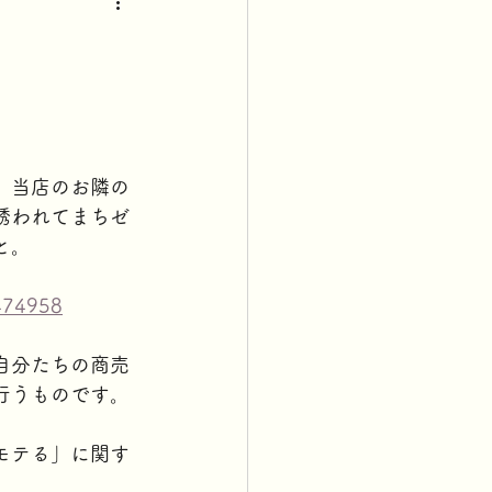
、当店のお隣の
誘われてまちゼ
と。
=474958
自分たちの商売
行うものです。
モテる」に関す