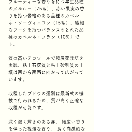
フルーティーな香りを持つ早生品種
のメルロー（75％）、赤い果実の香
りを持つ骨格のある品種のカベル
ネ・ソーヴィニヨン（15％）、繊細
なブーケを持つバランスのとれた品
種のカベルネ・フラン（10％）で
す。 
質の高いテロワールで減農薬栽培を
実践、粘土石灰質と粘土砂利質の土
壌は南から南西に向かって広がって
います。  
収穫したブドウの選別は最新式の機
械で行われるため、質が高く正確な
収穫が可能です。
深く濃く輝きのある赤。 幅広い香り
を伴った複雑な香り。 長く肉感的な