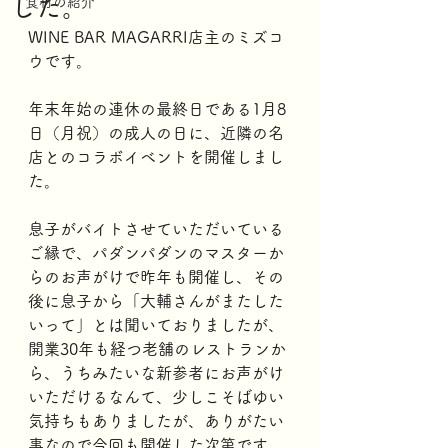
した。
食材の紹介
WINE BAR MAGARRI店主のミズコ
ウです。
年末年始の連休の最終日である1月8
日（月祝）の成人の日に、近隣の名
店とのコラボイベントを開催しまし
た。
息子がバイトさせていただいている
ご縁で、パダンパダンのマスターか
らのお声がけで昨年も開催し、その
後に息子から「大輔さんがまたした
いって」とは聞いておりましたが、
開業30年も経つ老舗のレストランか
ら、うちみたいな新参者にお声がけ
いただけるなんて、少しこそばゆい
気持ちもありましたが、ありがたい
事なので今回も開催した次第です。