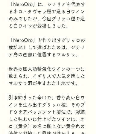
「NeroOro」は、シチリアを代表す
るネロ・タヴォラ種で造る白ワイン
のみでしたが、今回グリッロ種で造
る白ワインが登場しました。 
「NeroOro」を作り出すグリッロの
栽培地として選ばれたのは、シチリ
ア島の西部に位置するマルサラ。
世界の四大酒精強化ワインの一つに
数えられ、イギリスで人気を博した
マルサラ酒が生まれた土地です。 
引き締まった辛口で、香り高い白ワ
インを生み出すグリッロ種、そのブ
ドウをアパッシメント製法で、凝縮
した味わいに仕上げたワインは、オ
ロ（黄金）の名に恥じない黄金色の
液体と凝縮した風味が味わえる、キ