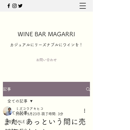
WINE BAR MAGARRI
​カジュアルにリーズナブルにワインを！
お問い合わせ
記事
全ての記事
ミズコウアキヒコ
全ての記事
2022年5月23日
読了時間: 3分
また、あっという間に売
特価SALE！