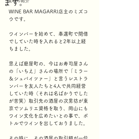
ます。
食材の紹介
WINE BAR MAGARRI店主のミズコ
ウです。
ワインバーを始めて、奉還町で間借
でしていた時を入れると2年以上経
ちました。
思えば磨屋町の、今はお寿司屋さん
の「いちえ」さんの場所で「ミラー
＆シュバイツァー」と言うレストラ
ンバーを友人たちと4人で共同経営
していた時（それは名ばかりでした
が苦笑）取引先の酒屋の次男坊が東
京でソムリエ資格を取り、岡山にも
ワイン文化を広めたいとの事で、ボ
トルでワインを出しておりました。
その時に、その酒屋の取引額が一位