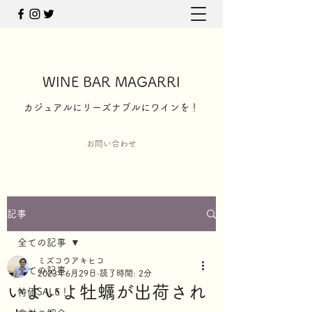
WINE BAR MAGARRI
​カジュアルにリーズナブルにワインを！
お問い合わせ
記事
全ての記事
ミズコウアキヒコ
全ての記事
2023年6月29日
読了時間: 2分
いよいよ牡蠣が出荷され
特価SALE！