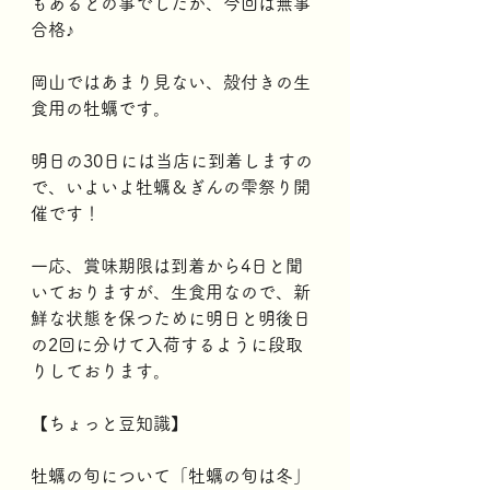
もあるとの事でしたが、今回は無事
合格♪
岡山ではあまり見ない、殻付きの生
食用の牡蠣です。
明日の30日には当店に到着しますの
で、いよいよ牡蠣＆ぎんの雫祭り開
催です！
一応、賞味期限は到着から4日と聞
いておりますが、生食用なので、新
鮮な状態を保つために明日と明後日
の2回に分けて入荷するように段取
りしております。
【ちょっと豆知識】
牡蠣の旬について「牡蠣の旬は冬」