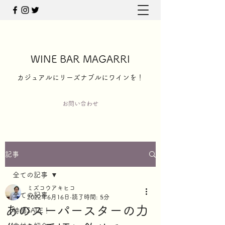
WINE BAR MAGARRI
​カジュアルにリーズナブルにワインを！
お問い合わせ
記事
全ての記事
ミズコウアキヒコ
全ての記事
2022年6月16日
読了時間: 5分
あのスーパースターの力
特価SALE！